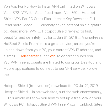
Vpn App For Pc How to Install VPN Unlimited on Windows
Vista SP2 | VPN for Vista. Read more. Vpn 360 ... Hotspot
Shield VPN For PC Crack Plus License Key Download Full.
Read more. Made ..... Telecharger vpn hotspot shield gratuit
pc. Read more. VPN ... HotSpot Shield review: It's fast,
beautiful, and definitely not for ... Jan 31, 2018 ... AnchorFree's
HotSpot Shield Premium is a great service, unless you're ...
up and down from your PC, your current VPN IP address, and
a small, ...
Telecharger
super
vpn
Telecharger super vpn,
VyprVPN Free accounts are limited to using our Desktop and
Mobile applications to connect to our VPN service. Follow
the.
Hotspot Shield (free version) download for PC Jul 24, 2019 ...
Hotspot Shield - Unlock websites, surf the web anonymously,
... This article will show you how to set up a free VPN on your
Windows PC. Hotspot Shield VPN Free Proxy – Unblock Sites